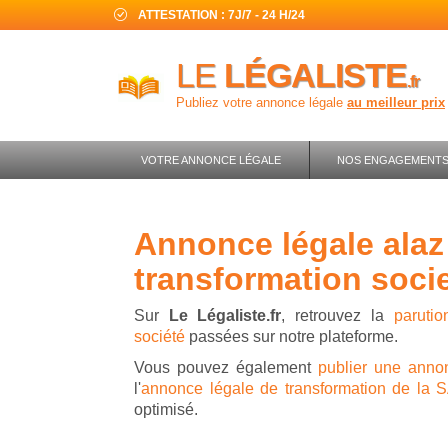
ATTESTATION : 7J/7 - 24 H/24
LE
LÉGALISTE
.fr
Publiez votre annonce légale
au meilleur prix
VOTRE ANNONCE LÉGALE
NOS ENGAGEMENT
annonce légale alaz advisory -
transformation soci
Sur
Le Légaliste.fr
, retrouvez la
paruti
société
passées sur notre plateforme.
Vous pouvez également
publier une annon
l'
annonce légale de transformation de la
optimisé.