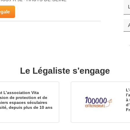
égale
Le Légaliste s'engage
L’
nt L’association Vita
l
sion de protection et de
à 
iers espaces séculaires
d
sité, depuis plus de 10 ans
F