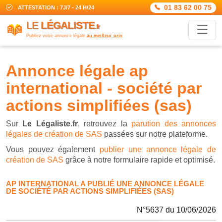
01 83 62 00 75
ATTESTATION : 7J/7 - 24 H/24
LE
LÉGALISTE
.fr
Publiez votre annonce légale
au meilleur prix
annonce légale ap
international - société par
actions simplifiées (sas)
Sur
Le Légaliste.fr
, retrouvez la
parution des annonces
légales de création de SAS
passées sur notre plateforme.
Vous pouvez également
publier une annonce légale de
création de SAS
grâce à notre formulaire rapide et optimisé.
AP INTERNATIONAL A PUBLIÉ UNE ANNONCE LÉGALE
DE SOCIÉTÉ PAR ACTIONS SIMPLIFIÉES (SAS)
N°5637 du 10/06/2026