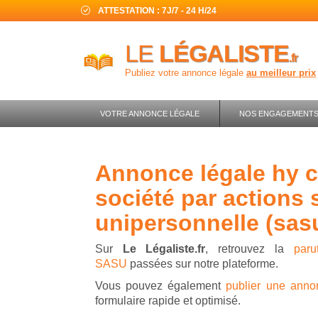
ATTESTATION : 7J/7 - 24 H/24
LE
LÉGALISTE
.fr
Publiez votre annonce légale
au meilleur prix
VOTRE ANNONCE LÉGALE
NOS ENGAGEMENT
annonce légale hy consulting transport -
société par actions 
unipersonnelle (sas
Sur
Le Légaliste.fr
, retrouvez la
par
SASU
passées sur notre plateforme.
Vous pouvez également
publier une anno
formulaire rapide et optimisé.