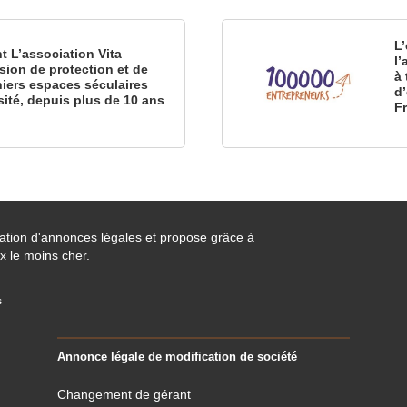
L’
nt L’association Vita
l
sion de protection et de
à 
iers espaces séculaires
d
sité, depuis plus de 10 ans
F
cation d'annonces légales et propose grâce à
x le moins cher.
s
Annonce légale de modification de société
Changement de gérant