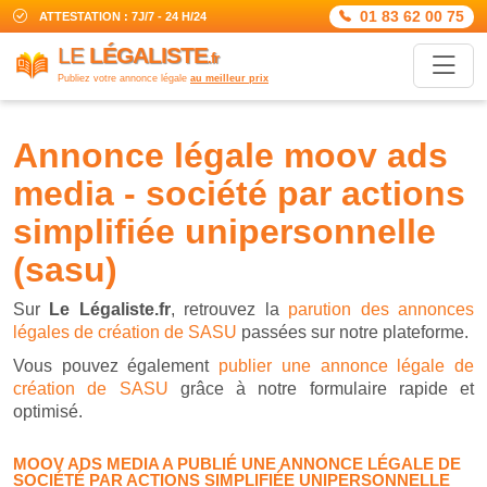
01 83 62 00 75
ATTESTATION : 7J/7 - 24 H/24
LE
LÉGALISTE
.fr
Publiez votre annonce légale
au meilleur prix
annonce légale moov ads
media - société par actions
simplifiée unipersonnelle
(sasu)
Sur
Le Légaliste.fr
, retrouvez la
parution des annonces
légales de création de SASU
passées sur notre plateforme.
Vous pouvez également
publier une annonce légale de
création de SASU
grâce à notre formulaire rapide et
optimisé.
MOOV ADS MEDIA A PUBLIÉ UNE ANNONCE LÉGALE DE
SOCIÉTÉ PAR ACTIONS SIMPLIFIÉE UNIPERSONNELLE