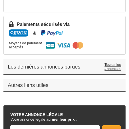
Paiements sécurisés via
&
Moyens de paiement
acceptés
Toutes les
Les dernières annonces parues
annonces
Autres liens utiles
.
VOTRE
ANNONCE LÉGALE
Votre annonce légale
au meilleur prix
: