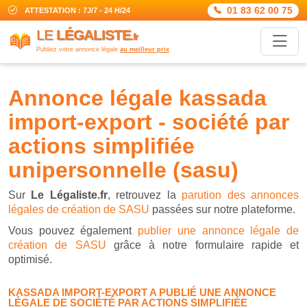
01 83 62 00 75
ATTESTATION : 7J/7 - 24 H/24
LE
LÉGALISTE
.fr
Publiez votre annonce légale
au meilleur prix
annonce légale kassada
import-export - société par
actions simplifiée
unipersonnelle (sasu)
Sur
Le Légaliste.fr
, retrouvez la
parution des annonces
légales de création de SASU
passées sur notre plateforme.
Vous pouvez également
publier une annonce légale de
création de SASU
grâce à notre formulaire rapide et
optimisé.
KASSADA IMPORT-EXPORT A PUBLIÉ UNE ANNONCE
LÉGALE DE SOCIÉTÉ PAR ACTIONS SIMPLIFIÉE