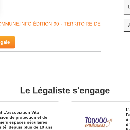
MMUNE.INFO ÉDITION 90 - TERRITOIRE DE
égale
Le Légaliste s'engage
L’
nt L’association Vita
l
sion de protection et de
à 
iers espaces séculaires
d
sité, depuis plus de 10 ans
F