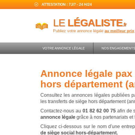
ATTESTATION : 7J/7 - 24 H/24
LE
LÉGALISTE
.fr
Publiez votre annonce légale
au meilleur prix
VOTRE ANNONCE LÉGALE
NOS ENGAGEMENT
annonce légale pax - transfert de siège
hors département (a
Consultez les annonces légales publiées par
les transferts de siège hors département (an
Contactez-nous au
01 82 62 00 75
afin de 
annonce légale
grâce à nos partenariats et f
Cliquez ci-dessous sur le nom d'une entrep
de siège social hors-département.