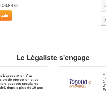
CHOS.FR 68
égale
Le Légaliste s'engage
L’
nt L’association Vita
l
sion de protection et de
à 
iers espaces séculaires
d
sité, depuis plus de 10 ans
F