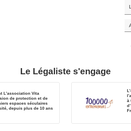
Le Légaliste s'engage
L’
nt L’association Vita
l
sion de protection et de
à 
iers espaces séculaires
d
sité, depuis plus de 10 ans
F