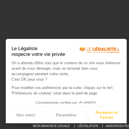
Guides et tutoriels
Le Légaliste
respecte votre vie privée
Annonce légale gratuite
On a attendu d'être sûrs que le contenu de ce site vous intéresse
Les modèles d'annonces légales
avant de vous déranger, mais on aimerait bien vous
Devis Annonce légale
accompagner pendant votre visite...
Attestation légale
C'est OK pour vous ?
10 conseils pour publier une annonce légale
Pour modifier vos préférences par la suite, cliquez sur le lien
Avantages de publier une annonce légale en ligne
'Préférences de cookies' situé dans le pied de page.
Consentements certifiés par
Accepter et
Non merci
Paramétrer
Fermer
Axeptio consent
Plateforme de Gestion du Consentement : Personnalisez vos Options
MON ANNONCE LEGALE
LÉGISLATION
ANNONCES PU