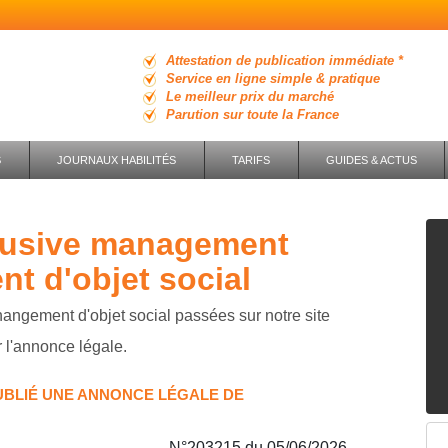
Attestation de publication immédiate *
Service en ligne simple & pratique
Le meilleur prix du marché
Parution sur toute la France
S
JOURNAUX HABILITÉS
TARIFS
GUIDES & ACTUS
t d'objet social
angement d'objet social passées sur notre site
r l'annonce légale.
UBLIÉ UNE ANNONCE LÉGALE DE
N°203215 du 05/06/2026