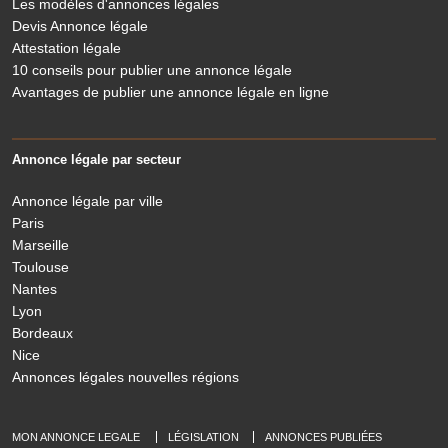
Les modèles d'annonces légales
Devis Annonce légale
Attestation légale
10 conseils pour publier une annonce légale
Avantages de publier une annonce légale en ligne
Annonce légale par secteur
Annonce légale par ville
Paris
Marseille
Toulouse
Nantes
Lyon
Bordeaux
Nice
Annonces légales nouvelles régions
vie privée
 sûrs que le contenu de ce site vous intéresse
nger, mais on aimerait bien vous accompagner
MON ANNONCE LEGALE
LÉGISLATION
ANNONCES PUBLIÉES