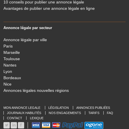
10 conseils pour publier une annonce légale
Avantages de publier une annonce légale en ligne
Annonce légale par secteur
Annonce légale par ville
Paris
Marseille
Toulouse
Nantes
Lyon
Bordeaux
Nice
e Légaliste
Annonces légales nouvelles régions
especte votre vie privée
n a attendu d'être sûrs que le contenu de ce site vous intéresse
vant de vous déranger, mais on aimerait bien vous accompagner
MON ANNONCE LEGALE
LÉGISLATION
ANNONCES PUBLIÉES
ndant votre visite...
JOURNAUX HABILITÉS
NOS ENGAGEMENTS
TARIFS
FAQ
'est OK pour vous ?
CONTACT
LEXIQUE
ur modifier vos préférences par la suite, cliquez sur le lien