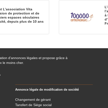
L’
nt L’association Vita
l
sion de protection et de
à 
iers espaces séculaires
d
sité, depuis plus de 10 ans
F
cation d'annonces légales et propose grâce à
x le moins cher.
s
Annonce légale de modification de société
Changement de gérant
Tansfert de Siège social