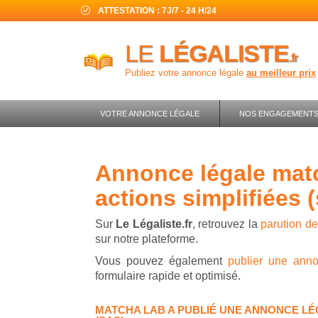
ATTESTATION : 7J/7 - 24 H/24
LE
LÉGALISTE
.fr
Publiez votre annonce légale
au meilleur prix
VOTRE ANNONCE LÉGALE
NOS ENGAGEMENT
annonce légale matcha lab - société par
actions simplifiées 
Sur
Le Légaliste.fr
, retrouvez la
parution d
sur notre plateforme.
Vous pouvez également
publier une ann
formulaire rapide et optimisé.
MATCHA LAB A PUBLIÉ UNE ANNONCE LÉG