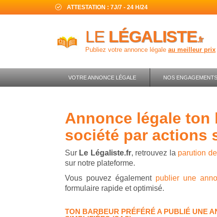
ATTESTATION : 7J/7 - 24 H/24
LE
LÉGALISTE
.fr
Publiez votre annonce légale
au meilleur prix
VOTRE ANNONCE LÉGALE
NOS ENGAGEMENT
annonce légale ton barbeur préféré -
société par actions 
Sur
Le Légaliste.fr
, retrouvez la
parution d
sur notre plateforme.
Vous pouvez également
publier une ann
formulaire rapide et optimisé.
TON BARBEUR PRÉFÉRÉ A PUBLIÉ UNE A