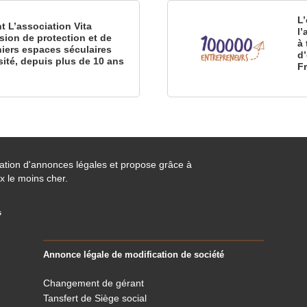
L’
nt L’association Vita
l
sion de protection et de
à 
iers espaces séculaires
d
sité, depuis plus de 10 ans
F
cation d'annonces légales et propose grâce à
x le moins cher.
s
Annonce légale de modification de société
Changement de gérant
Tansfert de Siège social