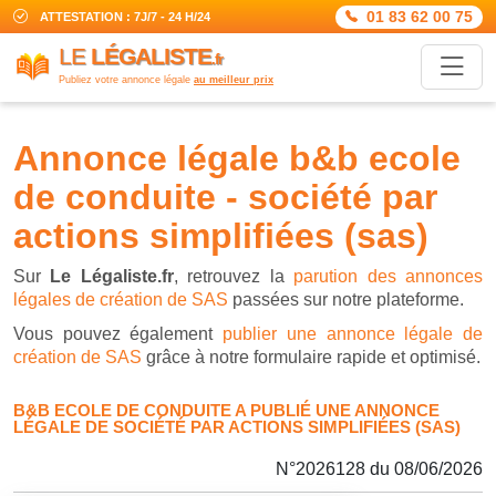
01 83 62 00 75
ATTESTATION : 7J/7 - 24 H/24
LE
LÉGALISTE
.fr
Publiez votre annonce légale
au meilleur prix
annonce légale b&b ecole
de conduite - société par
actions simplifiées (sas)
Sur
Le Légaliste.fr
, retrouvez la
parution des annonces
légales de création de SAS
passées sur notre plateforme.
Vous pouvez également
publier une annonce légale de
création de SAS
grâce à notre formulaire rapide et optimisé.
B&B ECOLE DE CONDUITE A PUBLIÉ UNE ANNONCE
LÉGALE DE SOCIÉTÉ PAR ACTIONS SIMPLIFIÉES (SAS)
N°2026128 du 08/06/2026