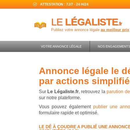
ATTESTATION : 7J/7 - 24 H/24
LE
LÉGALISTE
.fr
Publiez votre annonce légale
au meilleur prix
VOTRE ANNONCE LÉGALE
NOS ENGAGEMENT
annonce légale le dé à coudre - société
par actions simplifi
Sur
Le Légaliste.fr
, retrouvez la
parution d
sur notre plateforme.
Vous pouvez également
publier une ann
formulaire rapide et optimisé.
LE DÉ À COUDRE A PUBLIÉ UNE ANNONCE