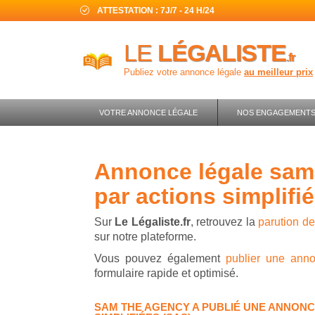
ATTESTATION : 7J/7 - 24 H/24
LE
LÉGALISTE
.fr
Publiez votre annonce légale
au meilleur prix
VOTRE ANNONCE LÉGALE
NOS ENGAGEMENT
annonce légale sam the agency - société
par actions simplifi
Sur
Le Légaliste.fr
, retrouvez la
parution d
sur notre plateforme.
Vous pouvez également
publier une ann
formulaire rapide et optimisé.
SAM THE AGENCY A PUBLIÉ UNE ANNONC