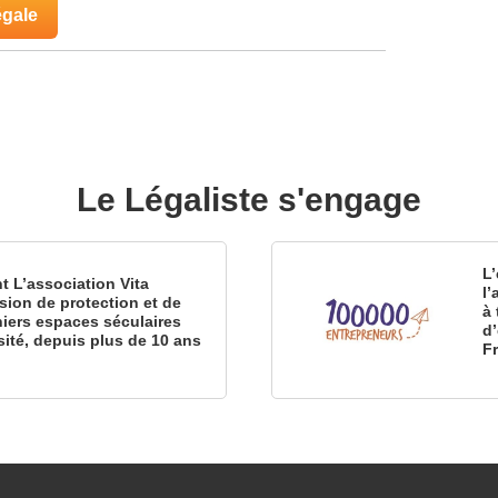
égale
Le Légaliste s'engage
L’
nt L’association Vita
l
sion de protection et de
à 
iers espaces séculaires
d
sité, depuis plus de 10 ans
F