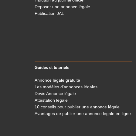
Parution au journal officiel
Deposer une annonce légale
Publication JAL
Guides et tutoriels
Le Légaliste
respecte votre vie privée
Annonce légale gratuite
On a attendu d'être sûrs que le contenu de ce site vous intéresse
Les modèles d'annonces légales
avant de vous déranger, mais on aimerait bien vous
Devis Annonce légale
accompagner pendant votre visite...
Attestation légale
C'est OK pour vous ?
10 conseils pour publier une annonce légale
Pour modifier vos préférences par la suite, cliquez sur le lien
Avantages de publier une annonce légale en ligne
'Préférences de cookies' situé dans le pied de page.
Consentements certifiés par