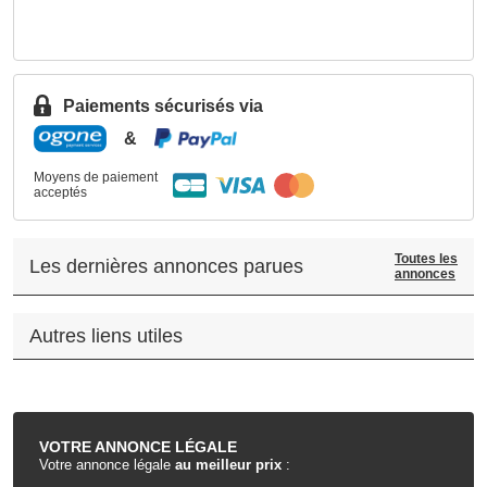
Paiements sécurisés via
&
Moyens de paiement
acceptés
Toutes les
Les dernières annonces parues
annonces
Autres liens utiles
.
VOTRE
ANNONCE LÉGALE
Votre annonce légale
au meilleur prix
: