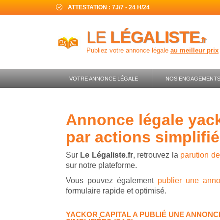
ATTESTATION : 7J/7 - 24 H/24
LE
LÉGALISTE
.fr
Publiez votre annonce légale
au meilleur prix
VOTRE ANNONCE LÉGALE
NOS ENGAGEMENT
annonce légale yackor capital - société
par actions simplifi
Sur
Le Légaliste.fr
, retrouvez la
parution d
sur notre plateforme.
Vous pouvez également
publier une ann
formulaire rapide et optimisé.
YACKOR CAPITAL A PUBLIÉ UNE ANNONC