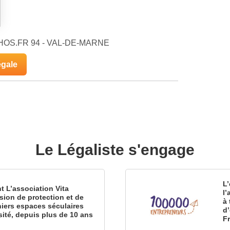
ECHOS.FR 94 - VAL-DE-MARNE
égale
Le Légaliste s'engage
L’
nt L’association Vita
l
sion de protection et de
à 
iers espaces séculaires
d
sité, depuis plus de 10 ans
F