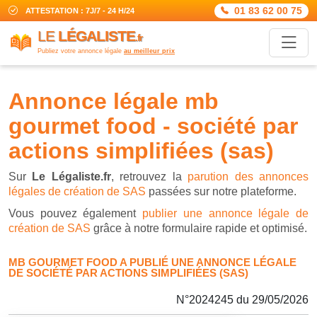
01 83 62 00 75
ATTESTATION : 7J/7 - 24 H/24
LE
LÉGALISTE
.fr
Publiez votre annonce légale
au meilleur prix
annonce légale mb
gourmet food - société par
actions simplifiées (sas)
Sur
Le Légaliste.fr
, retrouvez la
parution des annonces
légales de création de SAS
passées sur notre plateforme.
Vous pouvez également
publier une annonce légale de
création de SAS
grâce à notre formulaire rapide et optimisé.
MB GOURMET FOOD A PUBLIÉ UNE ANNONCE LÉGALE
DE SOCIÉTÉ PAR ACTIONS SIMPLIFIÉES (SAS)
N°2024245 du 29/05/2026