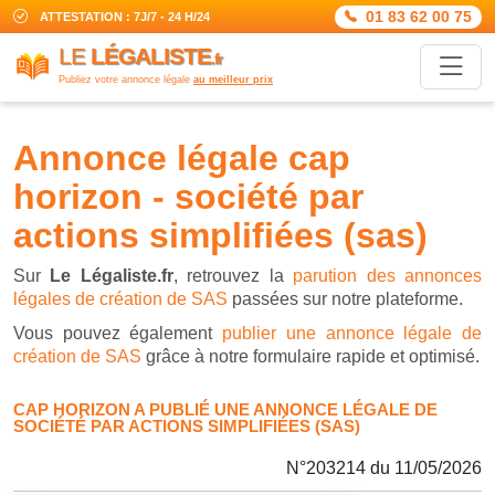
01 83 62 00 75
ATTESTATION : 7J/7 - 24 H/24
LE
LÉGALISTE
.fr
Publiez votre annonce légale
au meilleur prix
annonce légale cap
horizon - société par
actions simplifiées (sas)
Sur
Le Légaliste.fr
, retrouvez la
parution des annonces
légales de création de SAS
passées sur notre plateforme.
Vous pouvez également
publier une annonce légale de
création de SAS
grâce à notre formulaire rapide et optimisé.
CAP HORIZON A PUBLIÉ UNE ANNONCE LÉGALE DE
SOCIÉTÉ PAR ACTIONS SIMPLIFIÉES (SAS)
N°203214 du 11/05/2026