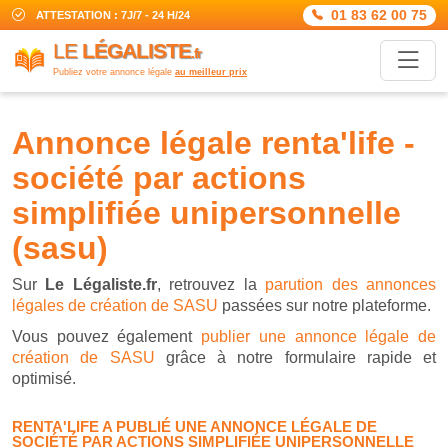
01 83 62 00 75
ATTESTATION : 7J/7 - 24 H/24
LE
LÉGALISTE
.fr
Publiez votre annonce légale
au meilleur prix
annonce légale renta'life -
société par actions
simplifiée unipersonnelle
(sasu)
Sur
Le Légaliste.fr
, retrouvez la
parution des annonces
légales de création de SASU
passées sur notre plateforme.
Vous pouvez également
publier une annonce légale de
création de SASU
grâce à notre formulaire rapide et
optimisé.
RENTA'LIFE A PUBLIÉ UNE ANNONCE LÉGALE DE
SOCIÉTÉ PAR ACTIONS SIMPLIFIÉE UNIPERSONNELLE