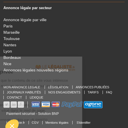
Annonce légale par secteur
Annonce légale par ville
Paris
Marseille
Toulouse
Nantes
Lyon
Bordeaux
Nice
Le Légaliste
Annonces légales nouvelles régions
respecte votre vie privée
On a attendu d'être sûrs que le contenu de ce site vous intéresse
avant de vous déranger, mais on aimerait bien vous accompagner
MON ANNONCE LEGALE
LÉGISLATION
ANNONCES PUBLIÉES
pendant votre visite...
JOURNAUX HABILITÉS
NOS ENGAGEMENTS
TARIFS
FAQ
C'est OK pour vous ?
CONTACT
LEXIQUE
Pour modifier vos préférences par la suite, cliquez sur le lien
'Préférences de cookies' situé dans le pied de page.
Paiement sécurisé - Solution BNP
Consentements certifiés par
LeLegaliste.fr
CGV
Mentions légales
S’identifier