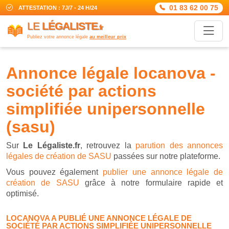
01 83 62 00 75
ATTESTATION : 7J/7 - 24 H/24
LE
LÉGALISTE
.fr
Publiez votre annonce légale
au meilleur prix
annonce légale locanova -
société par actions
simplifiée unipersonnelle
(sasu)
Sur
Le Légaliste.fr
, retrouvez la
parution des annonces
légales de création de SASU
passées sur notre plateforme.
Vous pouvez également
publier une annonce légale de
création de SASU
grâce à notre formulaire rapide et
optimisé.
LOCANOVA A PUBLIÉ UNE ANNONCE LÉGALE DE
SOCIÉTÉ PAR ACTIONS SIMPLIFIÉE UNIPERSONNELLE