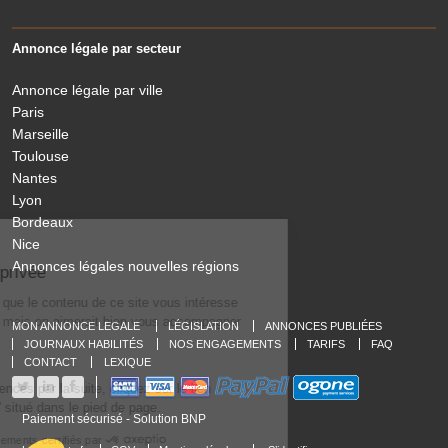
Annonce légale par secteur
Annonce légale par ville
Paris
Marseille
Toulouse
Nantes
Lyon
Bordeaux
Nice
Le Légaliste
Annonces légales nouvelles régions
respecte votre vie privée
On a attendu d'être sûrs que le contenu de ce site vous intéresse
avant de vous déranger, mais on aimerait bien vous accompagner
MON ANNONCE LEGALE
LÉGISLATION
ANNONCES PUBLIÉES
pendant votre visite...
JOURNAUX HABILITÉS
NOS ENGAGEMENTS
TARIFS
FAQ
C'est OK pour vous ?
CONTACT
LEXIQUE
Pour modifier vos préférences par la suite, cliquez sur le lien
'Préférences de cookies' situé dans le pied de page.
Paiement sécurisé - Solution BNP
Consentements certifiés par