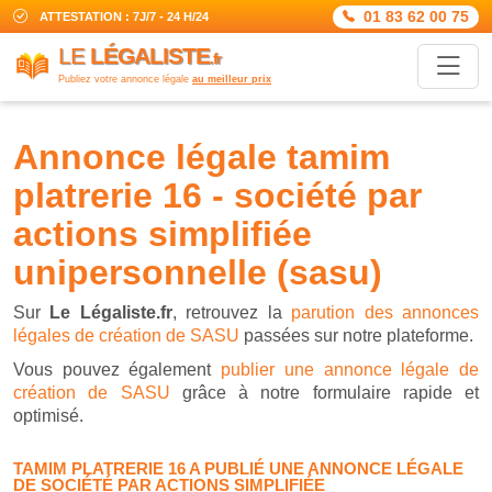
01 83 62 00 75
ATTESTATION : 7J/7 - 24 H/24
LE
LÉGALISTE
.fr
Publiez votre annonce légale
au meilleur prix
annonce légale tamim
platrerie 16 - société par
actions simplifiée
unipersonnelle (sasu)
Sur
Le Légaliste.fr
, retrouvez la
parution des annonces
légales de création de SASU
passées sur notre plateforme.
Vous pouvez également
publier une annonce légale de
création de SASU
grâce à notre formulaire rapide et
optimisé.
TAMIM PLATRERIE 16 A PUBLIÉ UNE ANNONCE LÉGALE
DE SOCIÉTÉ PAR ACTIONS SIMPLIFIÉE