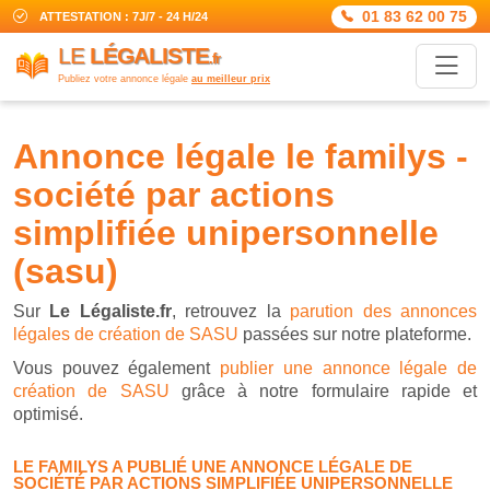
01 83 62 00 75
ATTESTATION : 7J/7 - 24 H/24
LE
LÉGALISTE
.fr
Publiez votre annonce légale
au meilleur prix
annonce légale le familys -
société par actions
simplifiée unipersonnelle
(sasu)
Sur
Le Légaliste.fr
, retrouvez la
parution des annonces
légales de création de SASU
passées sur notre plateforme.
Vous pouvez également
publier une annonce légale de
création de SASU
grâce à notre formulaire rapide et
optimisé.
LE FAMILYS A PUBLIÉ UNE ANNONCE LÉGALE DE
SOCIÉTÉ PAR ACTIONS SIMPLIFIÉE UNIPERSONNELLE