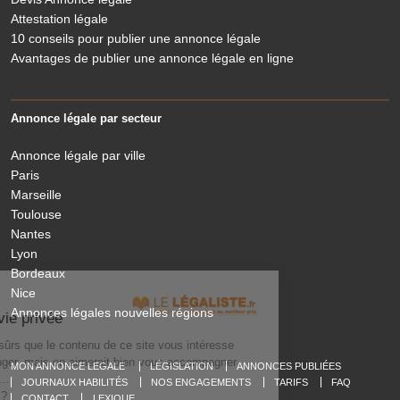
Attestation légale
10 conseils pour publier une annonce légale
Avantages de publier une annonce légale en ligne
Annonce légale par secteur
Annonce légale par ville
Paris
Marseille
Toulouse
Nantes
Lyon
Bordeaux
Nice
Le Légaliste
Annonces légales nouvelles régions
respecte votre vie privée
On a attendu d'être sûrs que le contenu de ce site vous intéresse
avant de vous déranger, mais on aimerait bien vous accompagner
MON ANNONCE LEGALE
LÉGISLATION
ANNONCES PUBLIÉES
pendant votre visite...
JOURNAUX HABILITÉS
NOS ENGAGEMENTS
TARIFS
FAQ
C'est OK pour vous ?
CONTACT
LEXIQUE