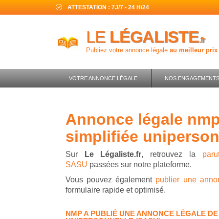
ATTESTATION : 7J/7 - 24 H/24
LE
LÉGALISTE
.fr
Publiez votre annonce légale
au meilleur prix
VOTRE ANNONCE LÉGALE
NOS ENGAGEMENT
annonce légale nmp - société par actions
simplifiée uniperson
Sur
Le Légaliste.fr
, retrouvez la
par
SASU
passées sur notre plateforme.
Vous pouvez également
publier une anno
formulaire rapide et optimisé.
NMP A PUBLIÉ UNE ANNONCE LÉGALE DE 