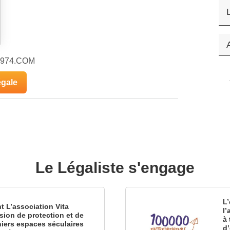
OS974.COM
égale
Le Légaliste s'engage
L’
nt L’association Vita
l
sion de protection et de
à 
iers espaces séculaires
d