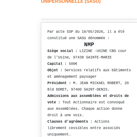
UNIPERSONNELLE (SASU)
Par acte SSP du 10/05/2026, il a été
constitué une SASU dénommée :
NMP
Siège social :
LIZINE -USINE CBO cour
de l’Usine, 97438 SAINTE-MARIE
Capital :
500€
Objet :
Services relatifs aux bâtiments
et aménagement paysager
Président :
M. JEAN MICKAEL ROBERT, 20
Bld DORET, 97400 SAINT-DENIS.
Admissions aux assemblées et droits de
vote :
Tout Actionnaire est convoqué
aux Assemblées. Chaque action donne
droit à une voix.
Clauses d’agréments :
Actions
librement cessibles entre associés
uniquement.