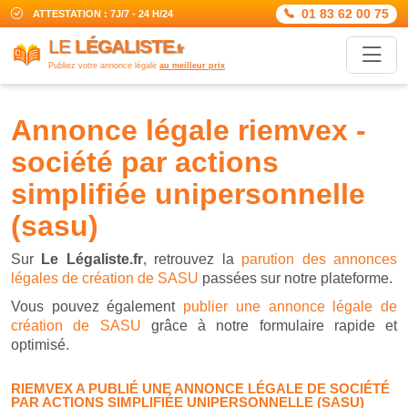
01 83 62 00 75
ATTESTATION : 7J/7 - 24 H/24
LE
LÉGALISTE
.fr
Publiez votre annonce légale
au meilleur prix
annonce légale riemvex -
société par actions
simplifiée unipersonnelle
(sasu)
Sur
Le Légaliste.fr
, retrouvez la
parution des annonces
légales de création de SASU
passées sur notre plateforme.
Vous pouvez également
publier une annonce légale de
création de SASU
grâce à notre formulaire rapide et
optimisé.
RIEMVEX A PUBLIÉ UNE ANNONCE LÉGALE DE SOCIÉTÉ
PAR ACTIONS SIMPLIFIÉE UNIPERSONNELLE (SASU)