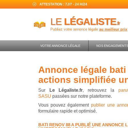
ATTESTATION : 7J/7 - 24 H/24
LE
LÉGALISTE
.fr
Publiez votre annonce légale
au meilleur prix
VOTRE ANNONCE LÉGALE
NOS ENGAGEMENT
annonce légale bati renov 88 - société par
actions simplifiée u
Sur
Le Légaliste.fr
, retrouvez la
par
SASU
passées sur notre plateforme.
Vous pouvez également
publier une anno
formulaire rapide et optimisé.
BATI RENOV 88 A PUBLIÉ UNE ANNONCE L