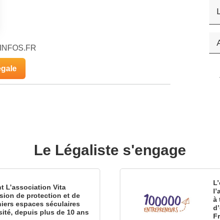
ALINFOS.FR
égale
Le Légaliste s'engage
L’
nt L’association Vita
l
sion de protection et de
à 
iers espaces séculaires
d
sité, depuis plus de 10 ans
F