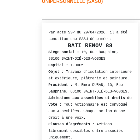
UNIPERSONNELLE (SASU)
Par acte SSP du 29/04/2026, il a été
constitué une SASU dénommée :
BATI RENOV 88
Siège social :
10, Rue Dauphine,
88100 SAINT-DIÉ-DES-VOSGES
Capital :
1.000€
Objet :
Travaux d'isolation intérieure
et extérieure, plâtrerie et peinture.
Président :
M. Emre DURAN, 10, Rue
Dauphine, 88100 SAINT-DIÉ-DES-VOSGES.
Admissions aux assemblées et droits de
vote :
Tout Actionnaire est convoqué
aux Assemblées. Chaque action donne
droit à une voix.
Clauses d’agréments :
Actions
librement cessibles entre associés
uniquement.