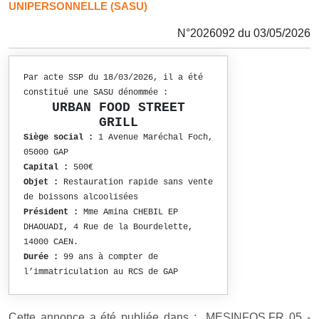
UNIPERSONNELLE (SASU)
N°2026092 du 03/05/2026
Par acte SSP du 18/03/2026, il a été
constitué une SASU dénommée :
URBAN FOOD STREET
GRILL
Siège social :
1 Avenue Maréchal Foch,
05000 GAP
Capital :
500€
Objet :
Restauration rapide sans vente
de boissons alcoolisées
Président :
Mme Amina CHEBIL EP
DHAOUADI, 4 Rue de la Bourdelette,
14000 CAEN.
Durée :
99 ans à compter de
l’immatriculation au RCS de GAP
Cette annonce a été publiée dans : MESINFOS.FR 05 -