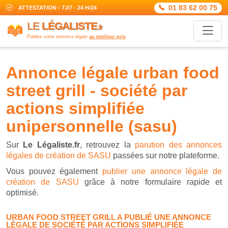
01 83 62 00 75
ATTESTATION : 7J/7 - 24 H/24
LE
LÉGALISTE
.fr
Publiez votre annonce légale
au meilleur prix
annonce légale urban food
street grill - société par
actions simplifiée
unipersonnelle (sasu)
Sur
Le Légaliste.fr
, retrouvez la
parution des annonces
légales de création de SASU
passées sur notre plateforme.
Vous pouvez également
publier une annonce légale de
création de SASU
grâce à notre formulaire rapide et
optimisé.
URBAN FOOD STREET GRILL A PUBLIÉ UNE ANNONCE
LÉGALE DE SOCIÉTÉ PAR ACTIONS SIMPLIFIÉE