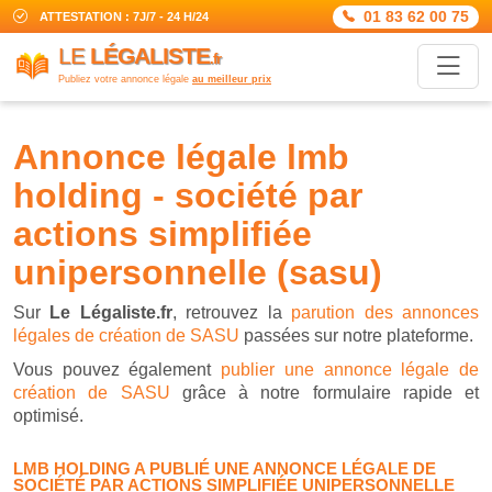
01 83 62 00 75
ATTESTATION : 7J/7 - 24 H/24
LE
LÉGALISTE
.fr
Publiez votre annonce légale
au meilleur prix
annonce légale lmb
holding - société par
actions simplifiée
unipersonnelle (sasu)
Sur
Le Légaliste.fr
, retrouvez la
parution des annonces
légales de création de SASU
passées sur notre plateforme.
Vous pouvez également
publier une annonce légale de
création de SASU
grâce à notre formulaire rapide et
optimisé.
LMB HOLDING A PUBLIÉ UNE ANNONCE LÉGALE DE
SOCIÉTÉ PAR ACTIONS SIMPLIFIÉE UNIPERSONNELLE