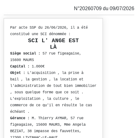
N°20260709 du 09/07/2026
Par acte SSP du 26/06/2026, il a été
constitué une SCI dénommée :
SCI L' ANGE EST
LÀ
Siège social :
57 rue figeagaise,
15600 MAURS
Capital :
1.000€
Objet :
L'acquisition , la prise à
bail , la gestion , la location et
l'administration de tout bien immobilier
, sous quelque forme que ce soit .
L'exploitation , la culture , le
commerce de ce qu'il en résulte le cas
échéant .
Gérance :
M. Thierry AYMAR, 57 rue
figeagaise, 15600 MAURS, Mme Angela
BEZIAT, 38 impasse des fauvettes,
12300 LIVINHAC-LE-HAUT