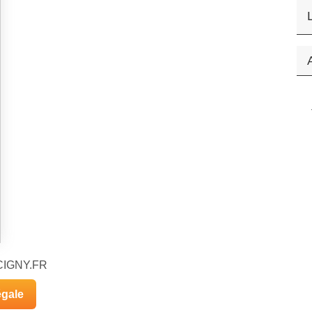
UCIGNY.FR
égale