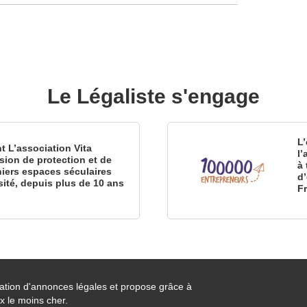
Le Légaliste s'engage
L’
nt L’association Vita
l
sion de protection et de
à 
iers espaces séculaires
d
sité, depuis plus de 10 ans
F
cation d'annonces légales et propose grâce à
x le moins cher.