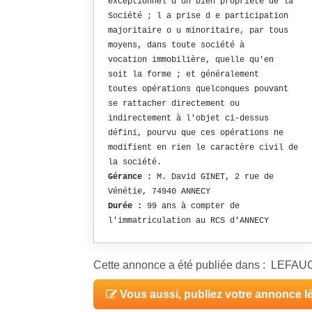
exceptionnel d'un bien propriété de la
Société ; l a prise d e participation
majoritaire o u minoritaire, par tous
moyens, dans toute société à
vocation immobilière, quelle qu'en
soit la forme ; et généralement
toutes opérations quelconques pouvant
se rattacher directement ou
indirectement à l'objet ci-dessus
défini, pourvu que ces opérations ne
modifient en rien le caractère civil de
la société.
Gérance :
M. David GINET, 2 rue de
Vénétie, 74940 ANNECY
Durée :
99 ans à compter de
l'immatriculation au RCS d'ANNECY
Cette annonce a été publiée dans : LEFA
Vous aussi, publiez votre annonce l