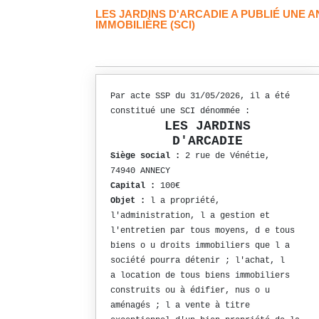
LES JARDINS D'ARCADIE A PUBLIÉ UNE 
IMMOBILIÈRE (SCI)
Par acte SSP du 31/05/2026, il a été
constitué une SCI dénommée :
LES JARDINS
D'ARCADIE
Siège social :
2 rue de Vénétie,
74940 ANNECY
Capital :
100€
Objet :
l a propriété,
l'administration, l a gestion et
l'entretien par tous moyens, d e tous
biens o u droits immobiliers que l a
société pourra détenir ; l'achat, l
a location de tous biens immobiliers
construits ou à édifier, nus o u
aménagés ; l a vente à titre