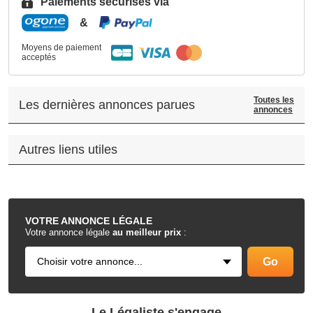
Paiements sécurisés via
&
Moyens de paiement
acceptés
Toutes les
Les dernières annonces parues
annonces
Autres liens utiles
.
VOTRE
ANNONCE LÉGALE
Votre annonce légale
au meilleur prix
:
Le Légaliste s'engage