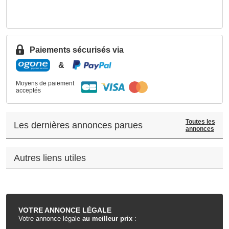
Paiements sécurisés via
&
Moyens de paiement
acceptés
Toutes les
Les dernières annonces parues
annonces
Autres liens utiles
.
VOTRE
ANNONCE LÉGALE
Votre annonce légale
au meilleur prix
: