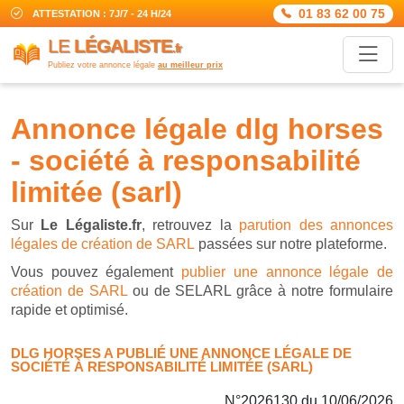
01 83 62 00 75
ATTESTATION : 7J/7 - 24 H/24
LE
LÉGALISTE
.fr
Publiez votre annonce légale
au meilleur prix
annonce légale dlg horses
- société à responsabilité
limitée (sarl)
Sur
Le Légaliste.fr
, retrouvez la
parution des annonces
légales de création de SARL
passées sur notre plateforme.
Vous pouvez également
publier une annonce légale de
création de SARL
ou de SELARL grâce à notre formulaire
rapide et optimisé.
DLG HORSES A PUBLIÉ UNE ANNONCE LÉGALE DE
SOCIÉTÉ À RESPONSABILITÉ LIMITÉE (SARL)
N°2026130 du 10/06/2026