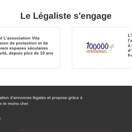
Le Légaliste s'engage
L’
nt L’association Vita
l
sion de protection et de
à 
iers espaces séculaires
d
sité, depuis plus de 10 ans
F
cation d'annonces légales et propose grâce à
x le moins cher.
s