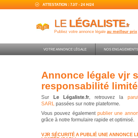
ATTESTATION : 7J/7 - 24 H/24
LE
LÉGALISTE
.fr
Publiez votre annonce légale
au meilleur prix
VOTRE ANNONCE LÉGALE
NOS ENGAGEMENT
annonce légale vjr sécurité - société à
responsabilité limité
Sur
Le Légaliste.fr
, retrouvez la
par
SARL
passées sur notre plateforme.
Vous pouvez également
publier une anno
grâce à notre formulaire rapide et optimisé.
VJR SÉCURITÉ A PUBLIÉ UNE ANNONCE L