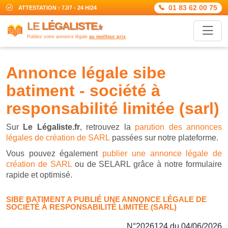
01 83 62 00 75
ATTESTATION : 7J/7 - 24 H/24
LE
LÉGALISTE
.fr
Publiez votre annonce légale
au meilleur prix
annonce légale sibe
batiment - société à
responsabilité limitée (sarl)
Sur
Le Légaliste.fr
, retrouvez la
parution des annonces
légales de création de SARL
passées sur notre plateforme.
Vous pouvez également
publier une annonce légale de
création de SARL
ou de SELARL grâce à notre formulaire
rapide et optimisé.
SIBE BATIMENT A PUBLIÉ UNE ANNONCE LÉGALE DE
SOCIÉTÉ À RESPONSABILITÉ LIMITÉE (SARL)
N°2026124 du 04/06/2026