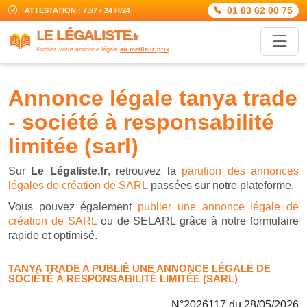
01 83 62 00 75
ATTESTATION : 7J/7 - 24 H/24
LE
LÉGALISTE
.fr
Publiez votre annonce légale
au meilleur prix
annonce légale tanya trade
- société à responsabilité
limitée (sarl)
Sur
Le Légaliste.fr
, retrouvez la
parution des annonces
légales de création de SARL
passées sur notre plateforme.
Vous pouvez également
publier une annonce légale de
création de SARL
ou de SELARL grâce à notre formulaire
rapide et optimisé.
TANYA TRADE A PUBLIÉ UNE ANNONCE LÉGALE DE
SOCIÉTÉ À RESPONSABILITÉ LIMITÉE (SARL)
N°2026117 du 28/05/2026