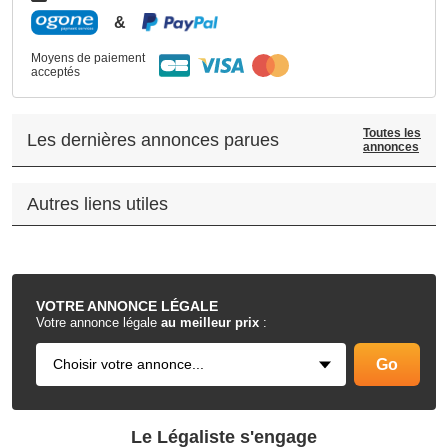
&
Moyens de paiement
acceptés
Toutes les
Les dernières annonces parues
annonces
Autres liens utiles
.
VOTRE
ANNONCE LÉGALE
Votre annonce légale
au meilleur prix
:
Le Légaliste s'engage