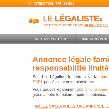
ATTESTATION : 7J/7 - 24 H/24
LE
LÉGALISTE
.fr
Publiez votre annonce légale
au meilleur prix
VOTRE ANNONCE LÉGALE
NOS ENGAGEMENT
annonce légale famille saya - société à
responsabilité limité
Sur
Le Légaliste.fr
, retrouvez la
par
SARL
passées sur notre plateforme.
Vous pouvez également
publier une anno
grâce à notre formulaire rapide et optimisé.
FAMILLE SAYA A PUBLIÉ UNE ANNONCE L