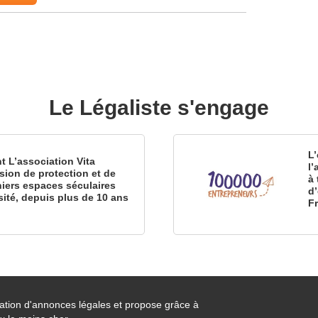
Le Légaliste s'engage
L’
nt L’association Vita
l
sion de protection et de
à 
iers espaces séculaires
d
sité, depuis plus de 10 ans
F
cation d'annonces légales et propose grâce à