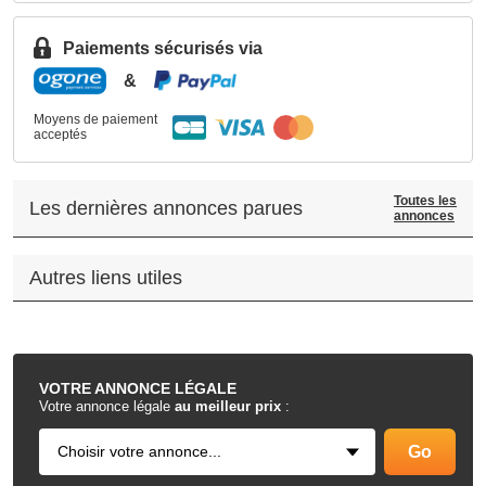
Paiements sécurisés via
&
Moyens de paiement
acceptés
Toutes les
Les dernières annonces parues
annonces
Autres liens utiles
.
VOTRE
ANNONCE LÉGALE
Votre annonce légale
au meilleur prix
: