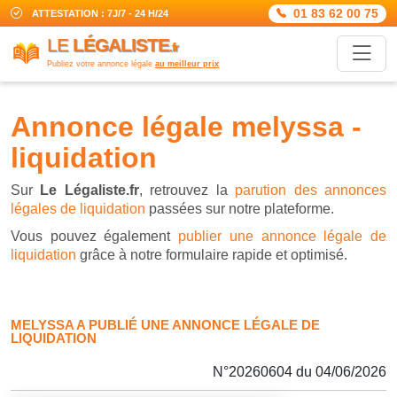
01 83 62 00 75
ATTESTATION : 7J/7 - 24 H/24
LE
LÉGALISTE
.fr
Publiez votre annonce légale
au meilleur prix
annonce légale melyssa -
liquidation
Sur
Le Légaliste.fr
, retrouvez la
parution des annonces
légales de liquidation
passées sur notre plateforme.
Vous pouvez également
publier une annonce légale de
liquidation
grâce à notre formulaire rapide et optimisé.
MELYSSA A PUBLIÉ UNE ANNONCE LÉGALE DE
LIQUIDATION
N°20260604 du 04/06/2026