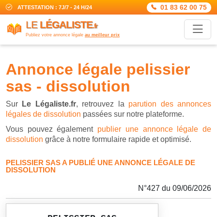
01 83 62 00 75
ATTESTATION : 7J/7 - 24 H/24
LE
LÉGALISTE
.fr
Publiez votre annonce légale
au meilleur prix
annonce légale pelissier
sas - dissolution
Sur
Le Légaliste.fr
, retrouvez la
parution des annonces
légales de dissolution
passées sur notre plateforme.
Vous pouvez également
publier une annonce légale de
dissolution
grâce à notre formulaire rapide et optimisé.
PELISSIER SAS A PUBLIÉ UNE ANNONCE LÉGALE DE
DISSOLUTION
N°427 du 09/06/2026