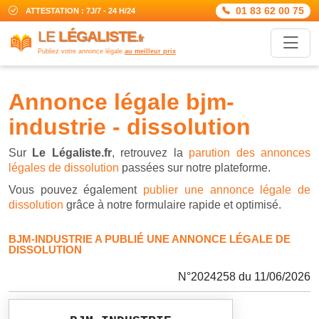
01 83 62 00 75
ATTESTATION : 7J/7 - 24 H/24
LE
LÉGALISTE
.fr
Publiez votre annonce légale
au meilleur prix
annonce légale bjm-
industrie - dissolution
Sur
Le Légaliste.fr
, retrouvez la
parution des annonces
légales de dissolution
passées sur notre plateforme.
Vous pouvez également
publier une annonce légale de
dissolution
grâce à notre formulaire rapide et optimisé.
BJM-INDUSTRIE A PUBLIÉ UNE ANNONCE LÉGALE DE
DISSOLUTION
N°2024258 du 11/06/2026