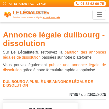
01 83 62 00 75
ATTESTATION : 7J/7 - 24 H/24
LE
LÉGALISTE
.fr
Publiez votre annonce légale
au meilleur prix
annonce légale dulibourg -
dissolution
Sur
Le Légaliste.fr
, retrouvez la
parution des annonces
légales de dissolution
passées sur notre plateforme.
Vous pouvez également
publier une annonce légale de
dissolution
grâce à notre formulaire rapide et optimisé.
DULIBOURG A PUBLIÉ UNE ANNONCE LÉGALE DE
DISSOLUTION
N°867 du 23/05/2026