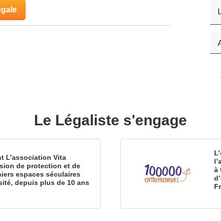
égale
Le Légaliste s'engage
L’
nt L’association Vita
l
sion de protection et de
à 
iers espaces séculaires
d
sité, depuis plus de 10 ans
F