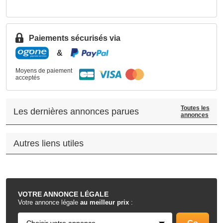
Paiements sécurisés via
&
Moyens de paiement
acceptés
Toutes les
Les dernières annonces parues
annonces
Autres liens utiles
.
VOTRE
ANNONCE LÉGALE
Votre annonce légale
au meilleur prix
: