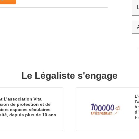
Le Légaliste s'engage
L’
nt L’association Vita
l
sion de protection et de
à 
iers espaces séculaires
d
sité, depuis plus de 10 ans
F