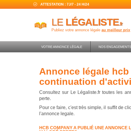
ATTESTATION : 7J/7 - 24 H/24
LE
LÉGALISTE
.fr
Publiez votre annonce légale
au meilleur prix
VOTRE ANNONCE LÉGALE
NOS ENGAGEMENT
annonce légale hcb company -
continuation d'activ
Consultez sur Le Légaliste.fr toutes les an
perte.
Pour ce faire, c'est très simple, il suffit de 
l'annonce legale.
HCB COMPANY A PUBLIÉ UNE ANNONCE L