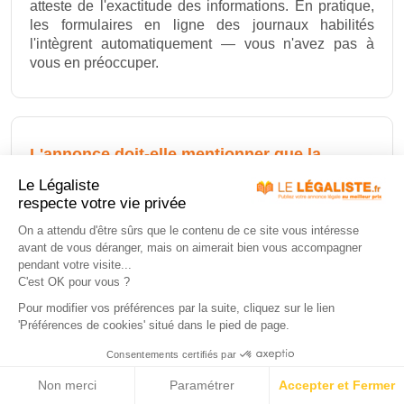
atteste de l'exactitude des informations. En pratique,
les formulaires en ligne des journaux habilités
l'intègrent automatiquement — vous n'avez pas à
vous en préoccuper.
L'annonce doit-elle mentionner que la
société n'a jamais été exploitée ?
Le Légaliste
respecte votre vie privée
Non. Il n'existe pas de mention spéciale pour les
sociétés sans activité. L'annonce de dissolution d'une
On a attendu d'être sûrs que le contenu de ce site vous intéresse
coquille vide est rédigée de la même façon qu'une
avant de vous déranger, mais on aimerait bien vous accompagner
dissolution ordinaire. La différence se situe
pendant votre visite...
uniquement dans la simplicité des opérations de
C'est OK pour vous ?
VOTRE
ANNONCE LÉGALE
liquidation qui suivront, pas dans le texte de
Votre annonce légale
au meilleur prix
:
Pour modifier vos préférences par la suite, cliquez sur le lien
l'annonce.
'Préférences de cookies' situé dans le pied de page.
Consentements certifiés par
Non merci
Paramétrer
Accepter et Fermer