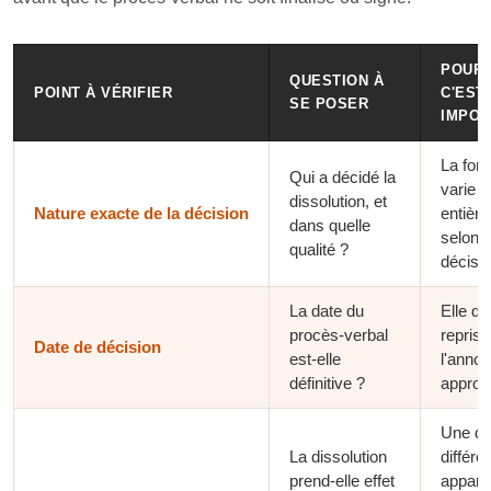
POUR
QUESTION À
POINT À VÉRIFIER
C'EST
SE POSER
IMPOR
La form
Qui a décidé la
varie
dissolution, et
Nature exacte de la décision
entièr
dans quelle
selon l
qualité ?
décisio
La date du
Elle doi
procès-verbal
repris
Date de décision
est-elle
l'anno
définitive ?
approx
Une dat
La dissolution
différé
prend-elle effet
appara