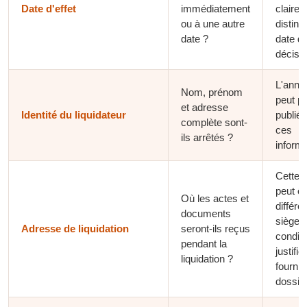
Date d'effet
immédiatement
clairem
ou à une autre
distinc
date ?
date d
décisio
L'anno
Nom, prénom
peut pa
et adresse
Identité du liquidateur
publié
complète sont-
ces
ils arrêtés ?
informa
Cette 
peut êt
Où les actes et
différe
documents
siège s
Adresse de liquidation
seront-ils reçus
conditi
pendant la
justific
liquidation ?
fournir
dossie