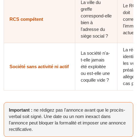
La ville du
Le RCS
greffe
doit
correspond-elle
RCS compétent
corres
bien à
l'immat
l'adresse du
actuell
siège social ?
La réda
La société n'a-
identiq
t-elle jamais
les vér
Société sans activité ni actif
été exploitée
préala
ou est-elle une
allégé
coquille vide ?
cas pra
Important :
ne rédigez pas l'annonce avant que le procès-
verbal soit signé. Une date ou un nom inexact dans
l'annonce peut bloquer la formalité et imposer une annonce
rectificative.